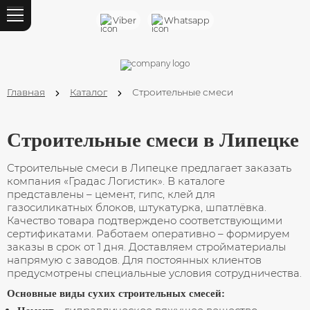
Назад
Viber
Whatsapp
Каталог
Кирпич облицовочный
Главная
Каталог
Строительные смеси
Кирпич ручной формовки
Клинкер лицевой
Строительные смеси в Липецке
Кирпич строительный
Строительные смеси в Липецке предлагает заказать
компания «Градас Логистик». В каталоге
Силикатный кирпич
представлены – цемент, гипс, клей для
газосиликатных блоков, штукатурка, шпатлёвка.
Качество товара подтверждено соответствующими
Шамотный кирпич
сертификатами. Работаем оперативно – формируем
заказы в срок от 1 дня. Доставляем стройматериалы
Газосиликатный блок
напрямую с заводов. Для постоянных клиентов
предусмотрены специальные условия сотрудничества.
Блок ФБС
Основные виды сухих строительных смесей: