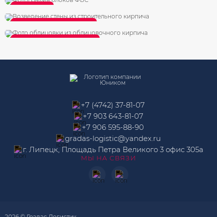
Блок ФБС
Кирпич строительный
Кирпич облицовочный
+7 (4742) 37-81-07
+7 903 643-81-07
+7 906 595-88-90
gradas-logistic@yandex.ru
г. Липецк, Площадь Петра Великого 3 офис 305а
МЫ НА СВЯЗИ
2026 © Градас Логистик