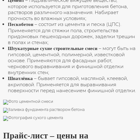
– гидравлическое вяжущее вещество,
Цемент
Плита перекрытия
которое используется для приготовления бетона,
растворов различного назначения. Набирает
Строительные смеси
прочность во влажных условиях;
– состоит из цемента и песка (ЦПС).
Пескобетон
Применяется для стяжки пола, строительства
придомовых пешеходных дорожек, заделки трещин
в полах и стенах;
– могут быть на
Штукатурные сухие строительные смеси
гипсовой, цементной, полимерной, известковой
основе. Применяются для фасадных работ,
чернового выравнивания и финишной отделки
внутренних стен;
– бывает гипсовой, масляной, клеевой,
Шпатлёвка
акриловой. Применяется для выравнивания
поверхности перед нанесением финишной отделки.
Прайс-лист – цены на