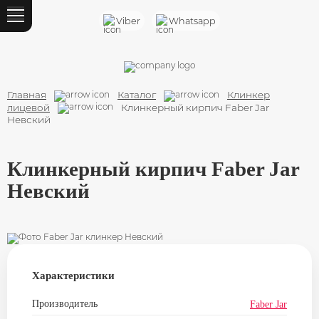
Назад
Viber
Whatsapp
Каталог
Кирпич облицовочный
Главная
Каталог
Клинкер
Кирпич ручной формовки
лицевой
Клинкерный кирпич Faber Jar
Невский
Клинкер лицевой
Клинкерный кирпич Faber Jar
Кирпич строительный
Невский
Силикатный кирпич
Шамотный кирпич
Газосиликатный блок
Характеристики
Блок ФБС
Производитель
Faber Jar