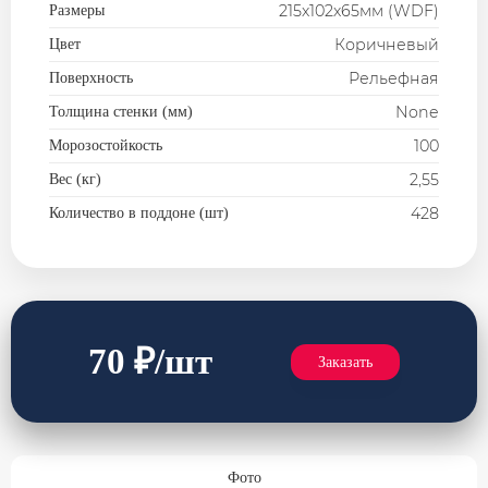
Плита перекрытия
215х102х65мм (WDF)
Размеры
Коричневый
Цвет
Строительные смеси
Рельефная
Поверхность
None
Толщина стенки (мм)
100
Морозостойкость
2,55
Вес (кг)
428
Количество в поддоне (шт)
70 ₽/шт
Заказать
Фото