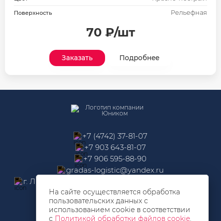
Рельефная
Поверхность
70 ₽/шт
Заказать
Подробнее
+7 (4742) 37-81-07
+7 903 643-81-07
+7 906 595-88-90
gradas-logistic@yandex.ru
г. Липецк, Площадь Петра Великого 3 офис 305а
МЫ НА СВЯЗИ
На сайте осуществляется обработка
пользовательских данных с
использованием cookie в соответствии
с
Политикой обработки файлов cookie
.