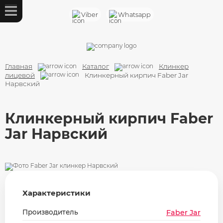
Назад
Viber
Whatsapp
Каталог
Кирпич облицовочный
Главная
Каталог
Клинкер
Кирпич ручной формовки
лицевой
Клинкерный кирпич Faber Jar
Нарвский
Клинкер лицевой
Клинкерный кирпич Faber
Кирпич строительный
Jar Нарвский
Силикатный кирпич
Шамотный кирпич
Газосиликатный блок
Характеристики
Блок ФБС
Производитель
Faber Jar