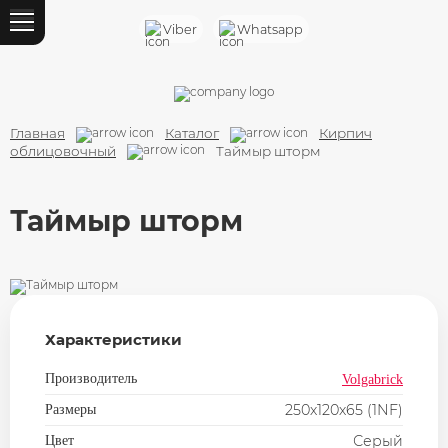
Назад
Viber
Whatsapp
Каталог
Кирпич облицовочный
Главная
Каталог
Кирпич
Кирпич ручной формовки
облицовочный
Таймыр шторм
Клинкер лицевой
Таймыр шторм
Кирпич строительный
Силикатный кирпич
Шамотный кирпич
Характеристики
Газосиликатный блок
Производитель
Volgabrick
Блок ФБС
250х120х65 (1NF)
Размеры
Серый
Цвет