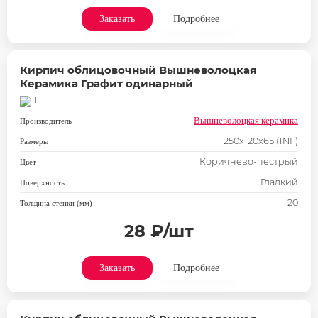
Заказать
Подробнее
Кирпич облицовочный Вышневолоцкая
Керамика Графит одинарный
Вышневолоцкая керамика
Производитель
250х120х65 (1NF)
Размеры
Коричнево-пестрый
Цвет
Гладкий
Поверхность
20
Толщина стенки (мм)
28 ₽/шт
Заказать
Подробнее