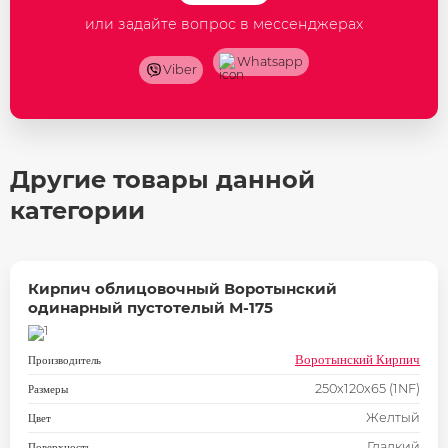
или задайте вопрос в мессенджерах
Whatsapp
Viber
Другие товары данной
категории
Кирпич облицовочный Воротынский
одинарный пустотелый М-175
Воротынский Кирпич
Производитель
250х120х65 (1NF)
Размеры
Желтый
Цвет
Гладкий
Поверхность